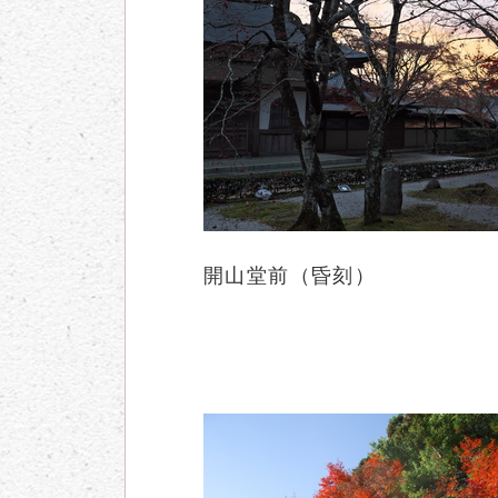
開山堂前（昏刻）