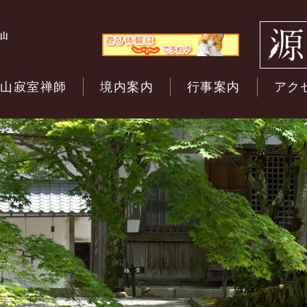
開山寂室禅師
境内案内
行事案内
アク