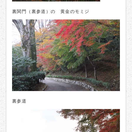
裏関門（裏参道）の 黄金のモミジ
裏参道