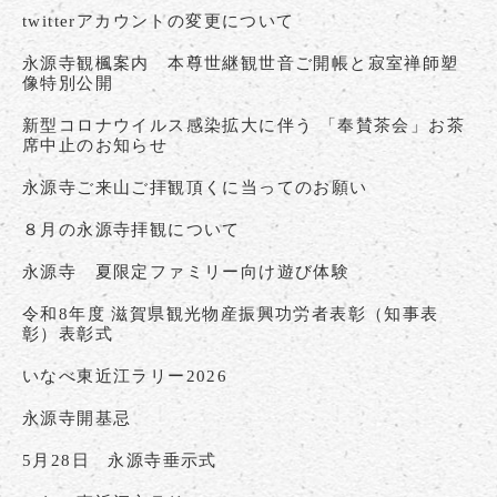
twitterアカウントの変更について
永源寺観楓案内 本尊世継観世音ご開帳と寂室禅師塑
像特別公開
新型コロナウイルス感染拡大に伴う 「奉賛茶会」お茶
席中止のお知らせ
永源寺ご来山ご拝観頂くに当ってのお願い
８月の永源寺拝観について
永源寺 夏限定ファミリー向け遊び体験
令和8年度 滋賀県観光物産振興功労者表彰（知事表
彰）表彰式
いなべ東近江ラリー2026
永源寺開基忌
5月28日 永源寺垂示式