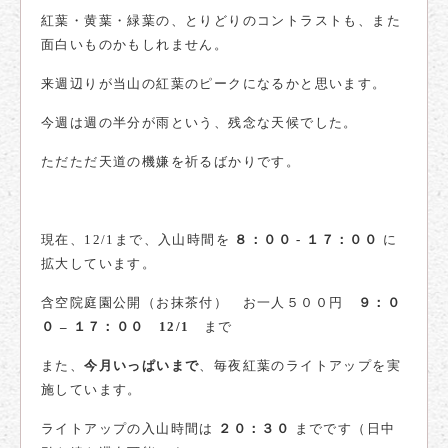
紅葉・黄葉・緑葉の、とりどりのコントラストも、また
面白いものかもしれません。
来週辺りが当山の紅葉のピークになるかと思います。
今週は週の半分が雨という、残念な天候でした。
ただただ天道の機嫌を祈るばかりです。
現在、12/1まで、入山時間を
８：００ ‐ １７：００
に
拡大しています。
含空院庭園公開（お抹茶付） お一人５００円
９：０
０ – １７：００ 12/1
まで
また、
今月いっぱいまで
、毎夜紅葉のライトアップを実
施しています。
ライトアップの入山時間は
２０：３０
までです（日中