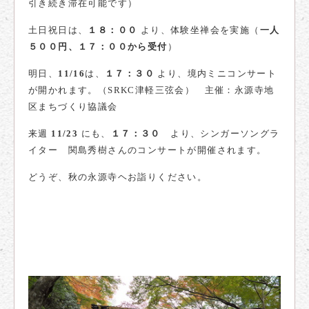
引き続き滞在可能です）
土日祝日は、
１８：００
より、体験坐禅会を実施（
一人
５００円、１７：００から受付
）
明日、
11/16
は、
１７：３０
より、境内ミニコンサート
が開かれます。（SRKC津軽三弦会） 主催：永源寺地
区まちづくり協議会
来週
11/23
にも、
１７：３０
より、シンガーソングラ
イター 関島秀樹さんのコンサートが開催されます。
どうぞ、秋の永源寺ヘお詣りください。