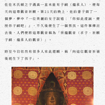
佐佐木氏賴之子滿高一直未能有子嗣（繼承人），便每
天向這尊觀音祈願。第21天的晚上，他的妻子做了一
個夢，夢中『一位美麗的女子說道：「你如此虔誠，便
授你子嗣吧」』，不久後便生了一個男孩。這件事傳出
去後，人們便將這尊觀音稱為「世繼觀音（求子、祈願
子嗣、繼承人的觀音）」。
時至今日依然有很多人來此還願，稱「向這位觀音祈禱
後就生下了孩子」。