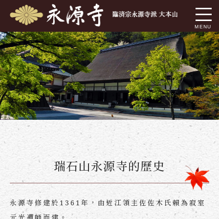
瑞石山永源寺的歷史
永源寺修建於1361年，由近江領主佐佐木氏賴為寂室
元光禪師而建。