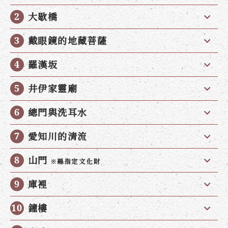
大歇橋
戴眼鏡的地藏菩薩
羅漢坂
井伊家靈廟
總門與洗耳水
愛知川的清流
山門
※縣指定文化財
庫裡
鐘樓