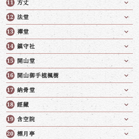
方丈
法堂
禪堂
鎮守社
開山堂
開山御手植楓樹
納骨堂
經藏
含空院
標月亭