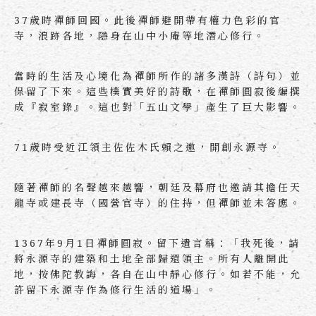
37歲時禪師回國。此後禪師避開帶有權力色彩的官
寺，浪跡各地，隱身在山中小庵等地潛心修行。
當時的生活及心境化為禪師所作的諸多漢詩（詩句）並
保留了下來。這些樸實美好的詩歌，在禪師圓寂後編撰
成『寂室錄』。這也對「五山文學」產生了巨大影響。
71歲時受近江領主佐佐木氏賴之邀，開創永源寺。
隨著禪師的名聲越來越響，朝廷及幕府也邀請其擔任天
龍寺或建長寺（國營官寺）的住持，但禪師並未答應。
1367年9月1日禪師圓寂。留下遺言稱：「我死後，請
將永源寺的建築和土地全部歸還領主。所有人離開此
地，按佛陀教誨，各自在山中靜心修行。如若不能，允
許留下永源寺作為修行生活的道場」。