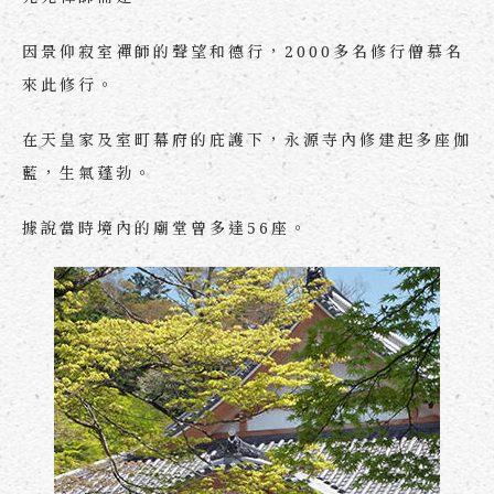
因景仰寂室禪師的聲望和德行，2000多名修行僧慕名
來此修行。
在天皇家及室町幕府的庇護下，永源寺內修建起多座伽
藍，生氣蓬勃。
據說當時境內的廟堂曾多達56座。