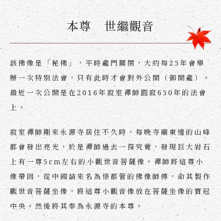
本尊 世繼觀音
該佛像是「秘佛」，平時龕門關閉，大約每25年會舉
辦一次特別法會，只有此時才會對外公開（御開龕）。
最近一次公開是在2016年寂室禪師圓寂650年的法會
上。
寂室禪師剛來永源寺居住不久時，每晚寺廟東邊的山峰
都會發出亮光，於是禪師過去一探究竟，發現巨大岩石
上有一尊5cm左右的小觀世音菩薩像。禪師將這尊小
像帶回，從中國請來名為悟都管的佛像師傅，命其製作
觀世音菩薩坐像，將這尊小觀音像放在菩薩坐像的寶冠
中央。然後將其奉為永源寺的本尊。