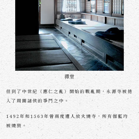
禪堂
但到了中世紀（應仁之亂）開始的戰亂期，永源寺被捲
入了周圍諸侯的爭鬥之中。
1492年和1563年曾兩度遭人放火燒寺，所有伽藍均
被燒毀。