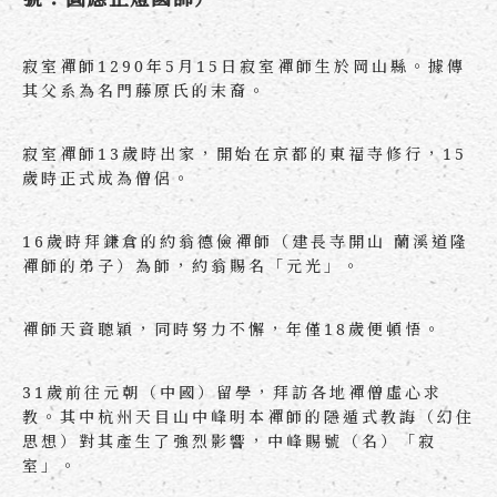
寂室禪師1290年5月15日寂室禪師生於岡山縣。據傳
其父系為名門藤原氏的末裔。
寂室禪師13歲時出家，開始在京都的東福寺修行，15
歲時正式成為僧侶。
16歲時拜鎌倉的約翁德儉禪師（建長寺開山 蘭溪道隆
禪師的弟子）為師，約翁賜名「元光」。
禪師天資聰穎，同時努力不懈，年僅18歲便頓悟。
31歲前往元朝（中國）留學，拜訪各地禪僧虛心求
教。其中杭州天目山中峰明本禪師的隱遁式教誨（幻住
思想）對其產生了強烈影響，中峰賜號（名）「寂
室」。