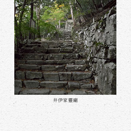
井伊家靈廟