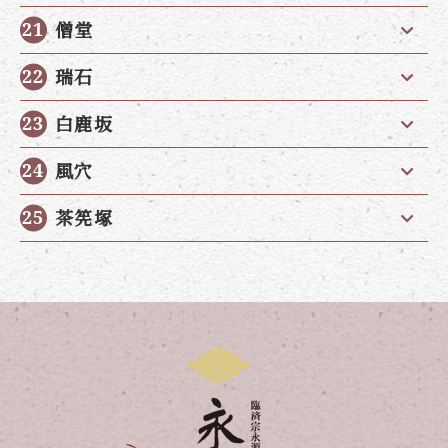
僧堂
瑞石
白鹿坂
風穴
茶筅塚