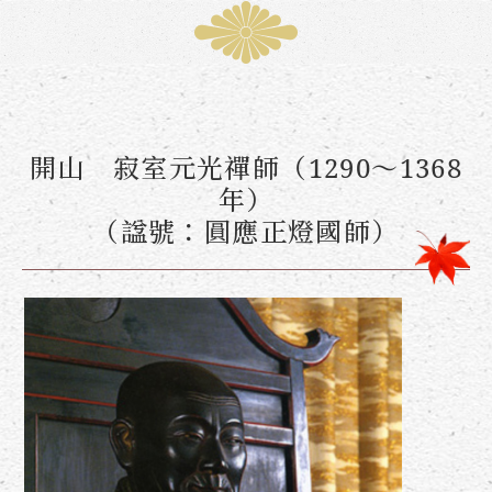
開山 寂室元光禪師（1290～1368
年）
（諡號：圓應正燈國師）