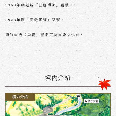
1368年朝廷賜「圓應禪師」諡號。
1928年賜「正燈國師」諡號。
禪師書法（墨寶）被指定為重要文化財。
境内介紹