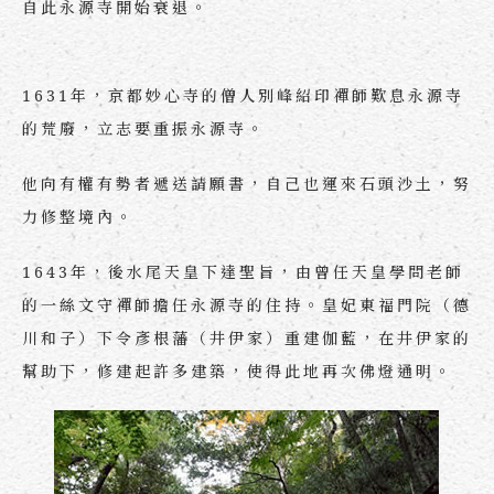
自此永源寺開始衰退。
1631年，京都妙心寺的僧人別峰紹印禪師歎息永源寺
的荒廢，立志要重振永源寺。
他向有權有勢者遞送請願書，自己也運來石頭沙土，努
力修整境內。
1643年，後水尾天皇下達聖旨，由曾任天皇學問老師
的一絲文守禪師擔任永源寺的住持。皇妃東福門院（德
川和子）下令彥根藩（井伊家）重建伽藍，在井伊家的
幫助下，修建起許多建築，使得此地再次佛燈通明。