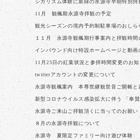
シガリズム体験に新緑の永源寺早朝特別拝
11月 観楓期永源寺拝観の予定
観光シーズンの境内予約制駐車場のおしら
１１月 永源寺観楓期行事案内と拝観時間
インバウンド向け特設ホームページと動画
11月25日の紅葉状況と参拝時間変更のお
twitterアカウントの変更について
永源寺観楓案内 本尊世継観世音ご開帳と
新型コロナウイルス感染拡大に伴う 「奉
永源寺ご来山ご拝観頂くに当ってのお願い
８月の永源寺拝観について
永源寺 夏限定ファミリー向け遊び体験