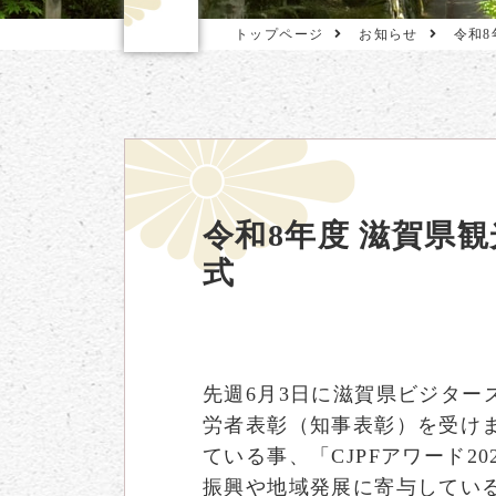
トップページ
お知らせ
令和
令和8年度 滋賀県
式
先週6月3日に滋賀県ビジター
労者表彰（知事表彰）を受け
ている事、「CJPFアワード
振興や地域発展に寄与してい