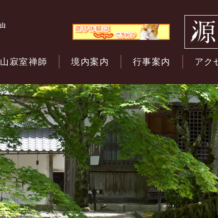
開山寂室禅師
境内案内
行事案内
アク