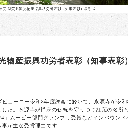
8年度 滋賀県観光物産振興功労者表彰（知事表彰）表彰式
観光物産振興功労者表彰（知事表彰
ズビューロー令和8年度総会に於いて、永源寺が令和
ました。永源寺が禅宗の伝統を守りつつ紅葉の名所
2024」ムービー部門グランプリ受賞などインバウン
る事が主な受賞理由です。