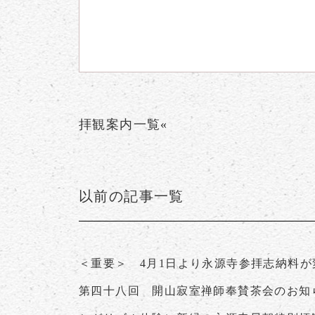
拝観案内一覧«
以前の記事一覧
＜重要＞ 4月1日より永源寺参拝志納料
第四十八回 開山寂室禅師奉賛茶会のお知