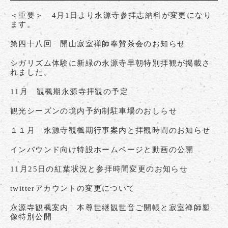
＜重要＞ 4月1日より永源寺参拝志納料が変更になり
ます。
第四十八回 開山寂室禅師奉賛茶会のお知らせ
シガリズム体験に新緑の永源寺早朝特別拝観が掲載さ
れました。
11月 観楓期永源寺拝観の予定
観光シーズンの境内予約制駐車場のおしらせ
１１月 永源寺観楓期行事案内と拝観時間のお知らせ
インバウンド向け特設ホームページと動画の公開
11月25日の紅葉状況と参拝時間変更のお知らせ
twitterアカウントの変更について
永源寺観楓案内 本尊世継観世音ご開帳と寂室禅師塑
像特別公開