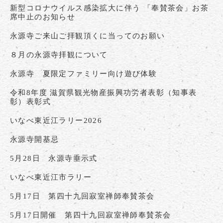
新型コロナウイルス感染拡大に伴う 「奉賛茶会」お茶
席中止のお知らせ
永源寺ご来山ご拝観頂くに当ってのお願い
８月の永源寺拝観について
永源寺 夏限定ファミリー向け遊び体験
令和8年度 滋賀県観光物産振興功労者表彰（知事表
彰）表彰式
いなべ東近江ラリー2026
永源寺開基忌
5月28日 永源寺垂示式
いなべ東近江市ラリー
5月17日 第四十九回寂室禅師奉賛茶会
5月17日開催 第四十九回寂室禅師奉賛茶会