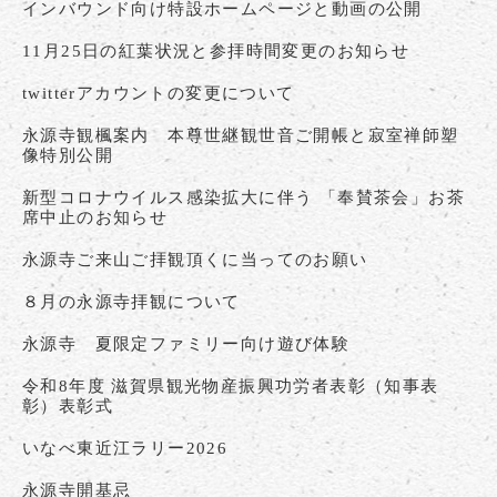
インバウンド向け特設ホームページと動画の公開
11月25日の紅葉状況と参拝時間変更のお知らせ
twitterアカウントの変更について
永源寺観楓案内 本尊世継観世音ご開帳と寂室禅師塑
像特別公開
新型コロナウイルス感染拡大に伴う 「奉賛茶会」お茶
席中止のお知らせ
永源寺ご来山ご拝観頂くに当ってのお願い
８月の永源寺拝観について
永源寺 夏限定ファミリー向け遊び体験
令和8年度 滋賀県観光物産振興功労者表彰（知事表
彰）表彰式
いなべ東近江ラリー2026
永源寺開基忌