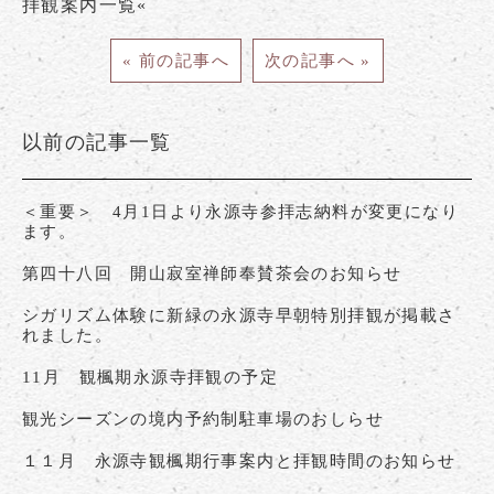
拝観案内一覧«
« 前の記事へ
次の記事へ »
以前の記事一覧
＜重要＞ 4月1日より永源寺参拝志納料が変更になり
ます。
第四十八回 開山寂室禅師奉賛茶会のお知らせ
シガリズム体験に新緑の永源寺早朝特別拝観が掲載さ
れました。
11月 観楓期永源寺拝観の予定
観光シーズンの境内予約制駐車場のおしらせ
１１月 永源寺観楓期行事案内と拝観時間のお知らせ