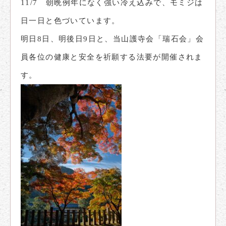
11/7 朝晩例年になく強い冷え込みで、モミジは
日一日と色づいています。
明日8日、明後日9日と、当山護寺会「瑞石会」会
員各位の健康と安全を祈願する法要が開催されま
す。