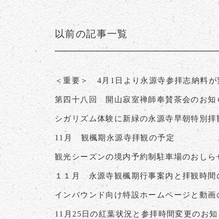
以前の記事一覧
＜重要＞ 4月1日より永源寺参拝志納料
第四十八回 開山寂室禅師奉賛茶会のお知
シガリズム体験に新緑の永源寺早朝特別拝
11月 観楓期永源寺拝観の予定
観光シーズンの境内予約制駐車場のおしら
１１月 永源寺観楓期行事案内と拝観時間
インバウンド向け特設ホームページと動画
11月25日の紅葉状況と参拝時間変更のお