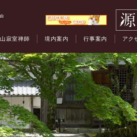
開山寂室禅師
境内案内
行事案内
アク