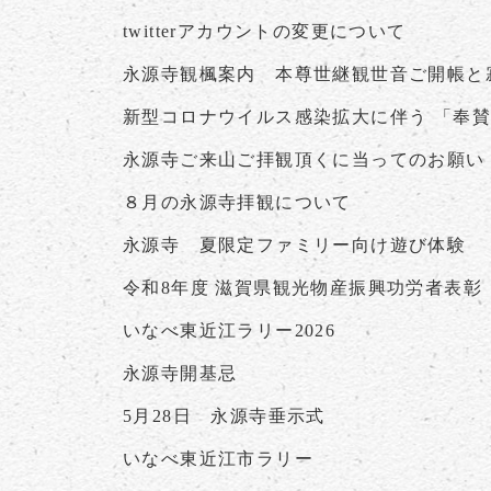
twitterアカウントの変更について
永源寺観楓案内 本尊世継観世音ご開帳と
新型コロナウイルス感染拡大に伴う 「奉
永源寺ご来山ご拝観頂くに当ってのお願い
８月の永源寺拝観について
永源寺 夏限定ファミリー向け遊び体験
令和8年度 滋賀県観光物産振興功労者表彰
いなべ東近江ラリー2026
永源寺開基忌
5月28日 永源寺垂示式
いなべ東近江市ラリー