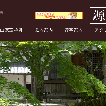
開山寂室禅師
境内案内
行事案内
アク