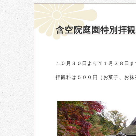
含空院庭園特別拝
１０月３０日より１１月２８日ま
拝観料は５００円（お菓子、お抹